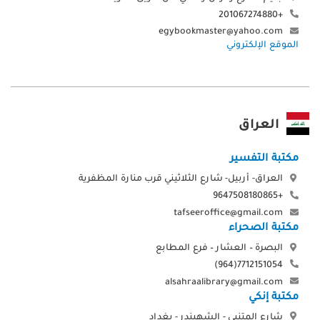
+201067274880
egybookmaster@yahoo.com
الموقع الإلكتروني
العراق
مكتبة التفسير
العراق- أربيل- شارع الثلاثيني قرب منارة المظفرية
+9647508180865
tafseeroffice@gmail.com
مكتبة الصحراء
البصرة – العشار – فرع المطابع
7712151054(964)
alsahraalibrary@gmail.com
مكتبة إنكي
شارع المتنبي - الشهبندر - بغداد