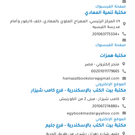
صفحة الفيسبوك
مكتبة تنمية المعادي
٤٩ المركز الرئيسي، المعراج العلوي بالمعادي، خلف كارفور وأمام
مدرسة الليسيه
+201063775334
صفحة الفيسبوك
مكتبة همزات
متجر إلكتروني - مصر
00201011779665
hamazatbookstore@gmail.com
الموقع الإلكتروني
مكتبة بيت الكتب بالإسكندرية - فرع كامب شيزار
كامب شيزار - مبنى 2 من الكورنيش
+201067274880
egybookmaster@yahoo.com
الموقع الإلكتروني
مكتبة بيت الكتب بالإسكندرية - فرع جليم
جليم، شارع زهران رشدي، من طريق الحرية