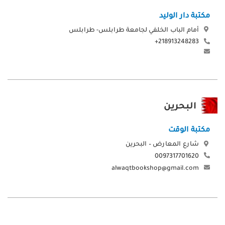
مكتبة دار الوليد
أمام الباب الخلفي لجامعة طرابلس- طرابلس
218913248283+
البحرين
مكتبة الوقت
شارع المعارض – البحرين
0097317701620
alwaqtbookshop@gmail.com