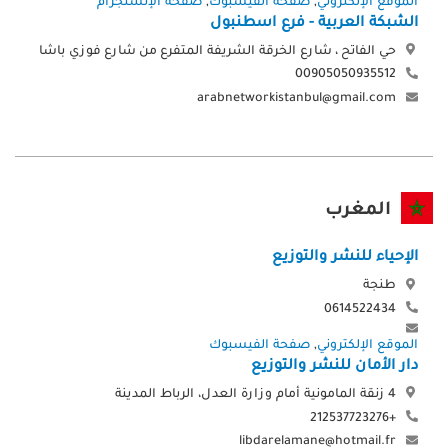
الموقع الإلكتروني
,
صفحة الفيسبوك
,
صفحة الإنستجرام
الشبكة العربية - فرع اسطنبول
حي الفاتح ، شارع الخرقة الشريفة المتفرع من شارع فوزي باشا
00905050935512
arabnetworkistanbul@gmail.com
المغرب
الإحياء للنشر والتوزيع
طنجة
0614522434
الموقع الإلكتروني
,
صفحة الفيسبوك
دار الأمان للنشر والتوزيع
4 زنقة المامونية أمام وزارة العدل، الرباط المدينة
+212537723276
libdarelamane@hotmail.fr