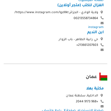
الغزال للكتب (متجر أونلاين)
ولاية الوادي - الجزائر https://www.instagram.com/lgzlllkt/
00213558734864
instagram
ابن النديم
حي رابية الطاهر – باب الزوار
213661207603+
عمان
مكتبة بهلا
الداخلية, سلطنة عمان
+968 9173 2044
صفحة الإنستجرام
,
صفحة X
,
رابط واتساب