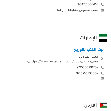
964781306416
Inky.publishing@gmail.com
الإمارات
بيت الكتب للتوزيع
متجر إلكتروني-
https://www.instagram.com/book_house_uae_/
+971505099176
+971556653306
الاردن