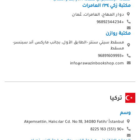
مكتبة زكي ٢٣٤ العامرات
دوار المهاج، العامرات، عُمان
+96892344234
مكتبة روازن
مسقط سيتي سنتر -الطابق الأول، بجانب ماركس أند سبنسر-
مسقط
+96891609993
info@rawazinbookshop.com
تركيا
وسم
Akşemsettin, Halıcılar Cd. No:18, 34080 Fatih/ İstanbul
+90 (551) 163 8225