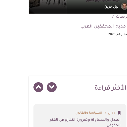
نيل جرين
فيليب
رجمات
ترجمات
مديح المحققين العرب
مسالك الحج
24, 2023
ديسمبر 18, 2023
اﻷكثر قراءة
السياسة والقانون
مقال
العدل والمساواة وضرورة التلازم في الفكر
الحقوقي