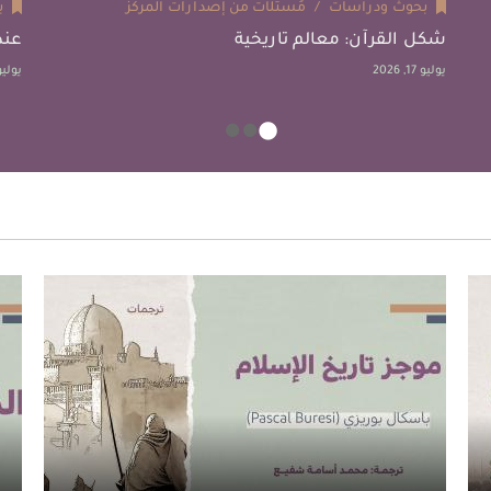
بحوث ودراسات
مُستلّات من إصدارات المركز
ب
شكل القرآن: معالم تاريخية
عند
يوليو 17, 2026
يوليو 4, 6