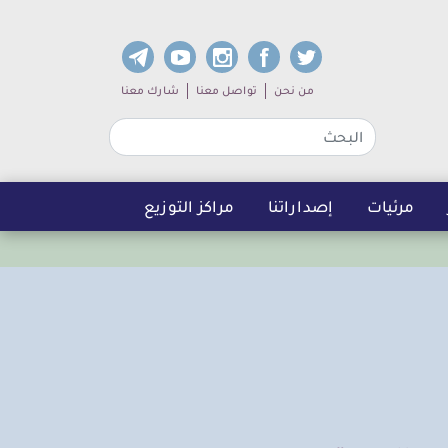
dia links
Sub navigation
من نحن
تواصل معنا
شارك معنا
مرئيات
إصداراتنا
مراكز التوزيع
عندما تغدو العل