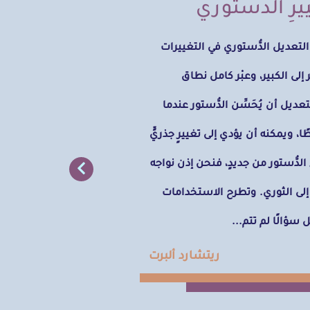
يرِ الدستوري
عديل الدُّستوري في التغييرات
إلى الكبير، وعبْر كامل نطاق
عديل أن يُحَسِّن الدُّستور عندما
، ويمكنه أن يؤدي إلى تغييرٍ جذريٍّ
ء الدُّستور من جديدٍ، فنحن إذن نواجه
 إلى الثوري. وتطرح الاستخدامات
 سؤالًا لم تتم...
ريتشارد ألبرت