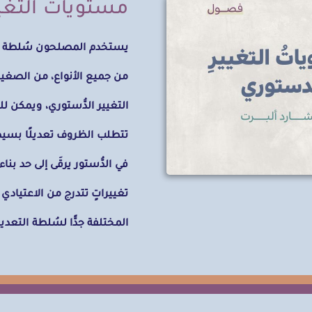
مستوياتُ التغي
يستخدم المصلحون سُلطة الت
من جميع الأنواع، من الصغير 
التغيير الدُّستوري، ويمكن للت
تتطلب الظروف تعديلًا بسيطًا
في الدُّستور يرقَى إلى حد بنا
تغييراتٍ تتدرج من الاعتيادي
المختلفة جدًّا لسُلطة التعديل