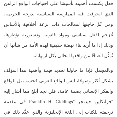
فعل يكتسب أهميته تأسيسًا على احتياجات الواقع الراهن
الذي انحرفت فيه الممارسة السياسية لدرجة الجريمة،
ومن ثَمَّ حاجتها لمعالجات ذات نزعة أخلاقية بالأساس
تُترَجم لفعل سياسي ومواد قانونية ودستورية تؤطرها،
وذلك إذا ما أُريد بناء نهضة حقيقية لهذه الأمة من شأنها أن
تُمثِّل انعتاقًا من واقعها الحالي بكل ارتهاناته.
وبالمجمل فإذا ما حاولنا تحديد قيمة وأهمية هذا المؤلف
بشكل أكثر وضوحًا، ليس للواقع العربي فحسب بل للواقع
والفكر الإنساني بصفة عامة، فلن نجد أبلغ مما أشار إليه
"فرانكلين جيدنجز "Franklin H. Giddings في مقدمة
ترجمته للكتاب إلى اللغة الإنجليزية والذي عدَّد ذلك في