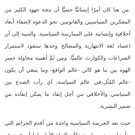
من هنا كان أمرًا إنسانيًّا حتميًّا أن تتجه جهود الكثير من
المفكرين السياسيين والقانونيين نحو الدعوة لإضفاء أبعاد
أخلاقية وإنسانية على الممارسة السياسية، والتنبيه إلى أن
اعتماد لغة الانتهازية والمصالح وحدها ستقود لاستمرار
الصراعات والكوارث عالميًّا، ومن ثَمَّ أهمية محاولة جسر
الهوة بين ما هو كائن -عالم الواقع- وما ينبغي أن يكون
-عالم المُثُل-في عالم السياسة، أي رأب الصدع بين
السياسي والأخلاقي من أجل إنقاذ ما يمكن إنقاذه من
ضمير البشرية.
حيث تعد الجريمة السياسية واحدة من أقدم الجرائم التي
بدأ يتبلور مفهومها منذ تكوُّن النواة الأولي لما أصبح يعرف