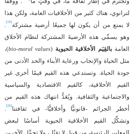
وتُحترم في إطار ثقافة ما، في وقتٍ ما"
. ووفقًا
لترانوي، هناك كثير من الأخلاقيات العامة، ولكن هذا
[19]
لا يمنع من أن يكون لها جميعًا أرضية مشتركة
.
وهو يسمِّي هذه الأرضيةَ المشتركة لنظام الأخلاق
العامة
بالقِيَم الأخلاقية الحيوية
(
bio-moral values
)،
مثل الحياة والإنجاب ورعاية الأبناء والحد الأدنى من
جودة الحياة. وتستدعي هذه القيم قيمًا أخرى غير
القيم الأخلاقية، كالقيم الاقتصادية والسياسية
والاجتماعية والثقافية. ويُعَدُّ انتهاك هذه القيم من
[20]
أخطر الجرائم -قانونيًّا وأخلاقيًّا- في ثقافتنا
.
وتشكِّل القيم الأخلاقية الحيوية أساسًا لبعض
المعايير الرئيسة، من قبيل لا تقتُل، ولا تحمِّل الآخرين