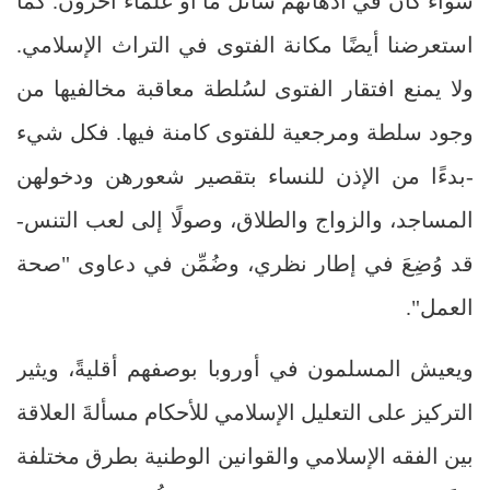
سواء كان في أذهانهم سائلٌ ما أو علماء آخرون. كما
استعرضنا أيضًا مكانة الفتوى في التراث الإسلامي.
ولا يمنع افتقار الفتوى لسُلطة معاقبة مخالفيها من
وجود سلطة ومرجعية للفتوى كامنة فيها. فكل شيء
-بدءًا من الإذن للنساء بتقصير شعورهن ودخولهن
المساجد، والزواج والطلاق، وصولًا إلى لعب التنس-
قد وُضِعَ في إطار نظري، وضُمِّن في دعاوى "صحة
العمل".
ويعيش المسلمون في أوروبا بوصفهم أقليةً، ويثير
التركيز على التعليل الإسلامي للأحكام مسألةَ العلاقة
بين الفقه الإسلامي والقوانين الوطنية بطرق مختلفة