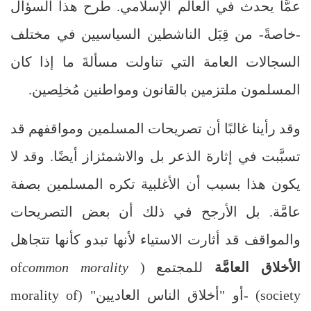
عمَّا يحدث في العالم الإسلامي. طُرح هذا السؤال
-خاصةً- من قِبَل الناشطين السياسيين في مختلف
السجالات العامة التي تناولت مسألةَ ما إذا كان
المسلمون ملتزمين بالقانون ومواطنين مُخلِصين.
وقد رأينا غالبًا أن تصريحات المسلمين ومواقفهم قد
تسبَّبت في إثارة الذعر بل والاشمئزاز أيضًا. وقد لا
يكون هذا بسبب أن الأغلبية تكره المسلمين بصفة
عامَّة. بل الأرجح في ذلك أن بعض التصريحات
والمواقف قد أثارت الاستياء لأنها تبدو كأنها تتجاهل
الأخلاق العامَّة
للمجتمع (
common morality
of
society
) -أو "أخلاق الناس العاديين" (
morality of