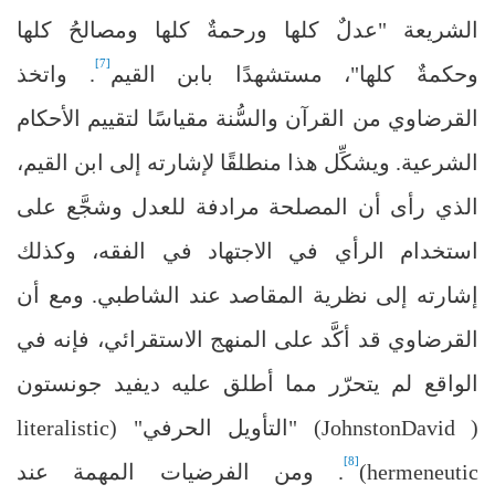
الشريعة "عدلٌ كلها ورحمةٌ كلها ومصالحُ كلها
[7]
وحكمةٌ كلها"، مستشهدًا بابن القيم
. واتخذ
القرضاوي من القرآن والسُّنة مقياسًا لتقييم الأحكام
الشرعية. ويشكِّل هذا منطلقًا لإشارته إلى ابن القيم،
الذي رأى أن المصلحة مرادفة للعدل وشجَّع على
استخدام الرأي في الاجتهاد في الفقه، وكذلك
إشارته إلى نظرية المقاصد عند الشاطبي. ومع أن
القرضاوي قد أكَّد على المنهج الاستقرائي، فإنه في
الواقع لم يتحرّر مما أطلق عليه ديفيد جونستون
(
David
Johnston
) "التأويل الحرفي" (
literalistic
[8]
hermeneutic
)
. ومن الفرضيات المهمة عند