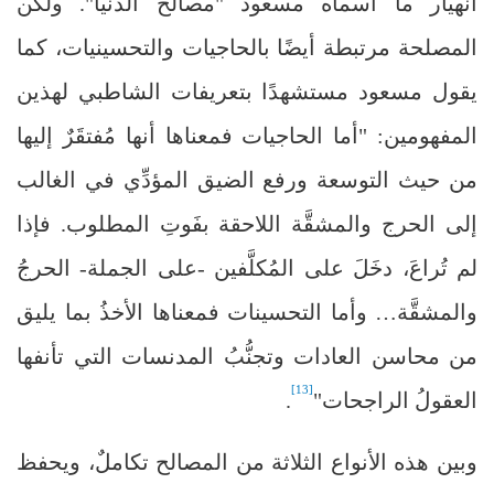
انهيار ما أسماه مسعود "مصالح الدنيا". ولكن
المصلحة مرتبطة أيضًا بالحاجيات والتحسينيات، كما
يقول مسعود مستشهدًا بتعريفات الشاطبي لهذين
المفهومين: "
أما الحاجيات فمعناها أنها مُفتقَرٌ إليها
من حيث التوسعة ورفع الضيق المؤدِّي في الغالب
إلى الحرج والمشقَّة اللاحقة بفَوتِ المطلوب. فإذا
لم تُراعَ، دخَلَ على المُكلَّفين -على الجملة- الحرجُ
والمشقَّة… وأما التحسينات فمعناها الأخذُ بما يليق
من محاسن العادات وتجنُّبُ المدنسات التي تأنفها
[13]
العقولُ الراجحات
"
.
وبين هذه الأنواع الثلاثة من المصالح تكاملٌ، ويحفظ