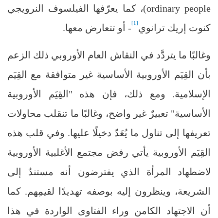
ordinary people
)، كما يعرّفها الفيلسوف النرويجي
[1]
كنوت إريك ترانوي
- أو تتعارض معها.
وغالبًا ما يتردَّد في النقاش العام الأوروبي ذلك الزعم
بأن القِيَم الأوروبية الأساسية غير متوافقة مع القِيَم
الإسلامية. ومع ذلك، فإن هذه "القِيَم الأوروبية
الأساسية" تعبيرٌ غير واضح، وغالبًا ما تنقلب محاولات
تعريفها إلى تناول ما يُعَدّ دخيلًا عليها. وفي قلب هذه
القِيَم الأوروبية يأتي رفض مجتمع الأغلبية الأوروبية
لاضطهاد المرأة الذي يفترضون أنه مستندٌ إلى
الشريعة، وينظرون إليه بوصفه تهديدًا لقيمِهم. كما
أن الاجتهاد الكامن وراء الفتاوى الواردة في هذا