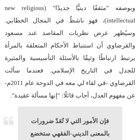
وبوصفه "مثقفًا دينيًّا جديدًا" (
new religious
intellectual
)، فهو ناشطٌ في المجال الخطابي.
وسيُظهر عرض نظريات المقاصد عند مسعود
والقرضاوي أن استنباط الأحكام المتعلقة بالمرأة
يرتبط ارتباطًا وثيقًا بالأسئلة التأسيسية والمثيرة
للجدل في التاريخ الإسلامي. فعندما سألت
القرضاوي -في لقاء لي معه في الدوحة عام 2011م-
عن مفهوم العدل، أجاب قائلًا: "إنها مسألة عقيدة".
فإن الأمور التي لا تُعَدّ ضرورات
بالمعنى الديني-الفقهي ستخضع