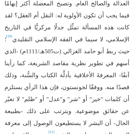
العدالة والصالح العام. وتصبح المعضلة أكثر إبهامًا
فيما يجب أن تكون الأولوية له: النقل أم العقل؟ لقد
كانت هذه المسألة تمثِّل جدلًا مركزيًّا في التاريخ
[10]
الإسلامي، لا سيما في الفقه الإسلامي التقليدي
؛
حيث ربط أبو حامد الغزالي (ت505هـ/1111م) -الذي
أسهم في تطوير نظرية مقاصد الشريعة، كما رأينا
آنفًا- المعرفةَ الأخلاقية بأدلَّة الكتاب والسُّنة، وذلك
قصدًا منه. ووفقًا لجونستون، فإن هذا الرأي يستلزم
أن كلمات "خير" أو "شر" و"عدل" أو "ظلم" لا تعبّر
عن حقائق موضوعية. ويترتب على ذلك -بطبيعة
الحال- أن البشر لا يستطيعون الوصول إلى معرفة
[11]