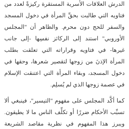
الدرش العلاقات الأسرية المستقرة ركيزةً لعدد من
فتاويه التي طالبت بحقِّ المرأة في دخول المسجد
والسفر للحج دون محرم. والظاهر أن "المجلس
الأوروبي" استند إلى الركائز نفسِها -إلى جانب
غيرها- في فتاويه وقراراته التي تعلقت بطلب
المرأة الإذنَ من زوجها لتقصير شعرها، وحقها في
دخول المسجد، وبقاء المرأة التي اعتنقت الإسلام
في عصمة زوجها الذي لم يُسلِم.
كما أكَّد المجلس على مفهوم "التيسير"، فينبغي ألا
تسبِّب الأحكام ضررًا أو تكلِّف الناس ما لا يطيقون.
ويبرز هذا المفهوم في نظرية مقاصد الشريعة