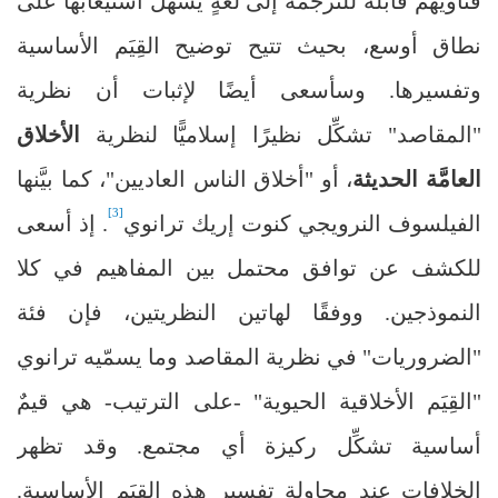
فتاويهم قابلةٌ للترجمة إلى لغةٍ يسهل استيعابها على
نطاق أوسع، بحيث تتيح توضيح القِيَم الأساسية
وتفسيرها. وسأسعى أيضًا لإثبات أن نظرية
"المقاصد" تشكِّل نظيرًا إسلاميًّا لنظرية
الأخلاق
العامَّة الحديثة
، أو "أخلاق الناس العاديين"، كما بيَّنها
[3]
الفيلسوف النرويجي كنوت إريك ترانوي
. إذ أسعى
للكشف عن توافق محتمل بين المفاهيم في كلا
النموذجين. ووفقًا لهاتين النظريتين، فإن فئة
"الضروريات" في نظرية المقاصد وما يسمّيه ترانوي
"القِيَم الأخلاقية الحيوية" -على الترتيب- هي قيمٌ
أساسية تشكِّل ركيزة أي مجتمع. وقد تظهر
الخلافات عند محاولة تفسير هذه القِيَم الأساسية.