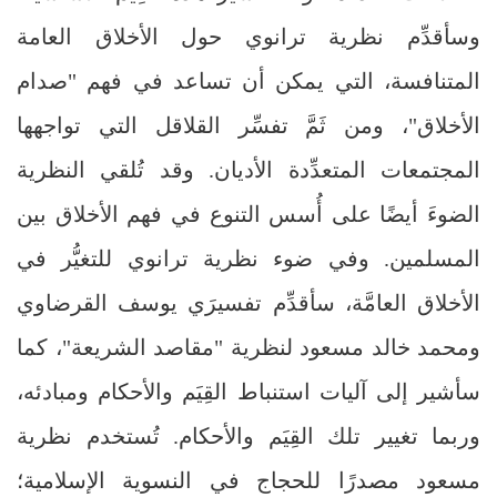
وسأقدِّم نظرية ترانوي حول الأخلاق العامة
المتنافسة، التي يمكن أن تساعد في فهم "صدام
الأخلاق"، ومن ثَمَّ تفسِّر القلاقل التي تواجهها
المجتمعات المتعدِّدة الأديان. وقد تُلقي النظرية
الضوءَ أيضًا على أُسس التنوع في فهم الأخلاق بين
المسلمين. وفي ضوء نظرية ترانوي للتغيُّر في
الأخلاق العامَّة، سأقدِّم تفسيرَي يوسف القرضاوي
ومحمد خالد مسعود لنظرية "مقاصد الشريعة"، كما
سأشير إلى آليات استنباط القِيَم والأحكام ومبادئه،
وربما تغيير تلك القِيَم والأحكام. تُستخدم نظرية
مسعود مصدرًا للحجاج في النسوية الإسلامية؛