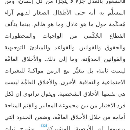
فالشعور بالعدل جزء لا يتجزأ من كل إنسان، ومن
المسلَّم به أنه حتى الأطفال الصغار لديهم آراء
مُحكَمة حول ما هو عادل وما هو ظالم. بينما يتألف
القطاع الحُكْمي من الواجبات والمحظورات
والحقوق والقوانين والقواعد والمبادئ التوجيهية
والقوانين المدوَّنة، وما إلى ذلك. والأخلاق العامَّة
ليست ثابتة، بل تتغيَّر مع الزمن مواكبةً للتغيرات
الاجتماعية والثقافية الأخرى. والأخلاق العامَّة ليست
هي نفسها الأخلاق الشخصية. ويقول ترانوي إن لكل
فرد الاختيار من بين مجموعة المعايير والقِيَم المتاحة
أمامه من خلال الأخلاق العامَّة، وضمن الحدود التي
[22]
ترسمها له الأرضية المشتركة
. وشرح ثبات