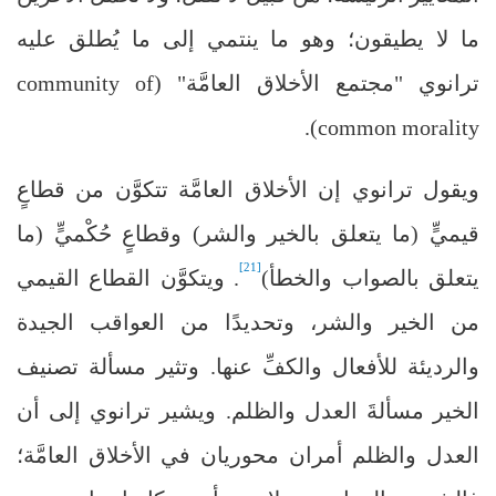
ما لا يطيقون؛ وهو ما ينتمي إلى ما يُطلق عليه
ترانوي "مجتمع الأخلاق العامَّة" (
community of
).
common morality
ويقول ترانوي إن الأخلاق العامَّة تتكوَّن من قطاعٍ
قيميٍّ (ما يتعلق بالخير والشر) وقطاعٍ حُكْميٍّ (ما
[21]
يتعلق بالصواب والخطأ)
. ويتكوَّن القطاع القيمي
من الخير والشر، وتحديدًا من العواقب الجيدة
والرديئة للأفعال والكفِّ عنها. وتثير مسألة تصنيف
الخير مسألةَ العدل والظلم. ويشير ترانوي إلى أن
العدل والظلم أمران محوريان في الأخلاق العامَّة؛