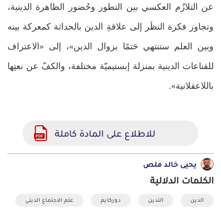
عن التلازُم العكسي بين التطور وحُضور الظاهرة الدينية،
وتجاوز فكرة النظَر إلى علاقةِ الدين بالحداثة كمعركة بينه
وبين العلم ستنتهي حَتمًا بزوال الدين»، إلى «الاعتراف
للقناعات الدينية بمنزلة إبستيميّة مختلفة، والكفّ عن نعتِها
باللاعقلانية».
للاطلاع على المادة كاملة
يحيى خالد ملص
الكلمات الدلالية
الدين
التدين
دوركايم
علم الاجتماع الديني