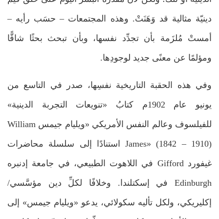
دينيّة مثالية قد وَهَنَتْ. وهذه المجتمعات – حسَب رأيه –
أمستْ مُلزَمة بأن تجدِّد نفسها، وبأن تبحث بحثًا شاقًّا
ومؤلمًا عن معنًى جديد لوجودِها.
وفي هذه الحقبة التاريخية نفسِها، صدر في التاسع من
يونيو عام 1902م كتابُ «تنويعات التجربة الدينية»
للفيلسوف وعالم النفس الأمريكي «ويليام جيمس William
James» (1842 – 1910) استنادًا إلى سلسلة محاضرات
غيفورد Gifford في اللاهوت الطبيعي، في جامعة إدنبره
Edinburgh في إسكتلندا. وخلافًا لكلِّ دين مؤسَّسي/
إكليريكي، ولكل تأليه سكولائي، يدعو «ويليام جيمس» إلى