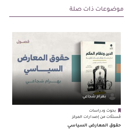
موضوعات ذات صلة
بهرام شجاعي
بحوث ودراسات
مُستلّات من إصدارات المركز
م
حقوق المعارض السياسي
م