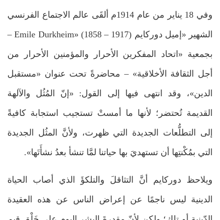
وفي 18 يناير من عام 1914م ألقَى عالم الاجتماع الفرنسي
الشهير «إميل دوركايم Emile Durkheim» (1858 – 1917) –
بجمعية «اتحاد المفكرين الأحرار والمؤمنين الأحرار من
أجل الثقافة الأخلاقية» – محاضرةً تحت عنوان «مستقبل
الدين»، وقد انتهى فيها إلى القول: «إنّ المُثُل والآلهة
القديمة تُحتضر؛ لأنها ما أمستْ تستجيب استجابة كافيةً
إلى التطلُّعات الجديدة التي ظهرت، ولأنَّ المثُل الجديدة
التي بمُكْنتِها أن تستهديَ بها حياتنا لمَّا تنشأ بعدُ نشأَتَها».
ويلاحظ دوركايم أنَّ التثاقلَ والتلكؤَ الذي أصاب الحياة
الدينية ليس ناجمًا عن إعراض الناس عن هذه العقيدة
الدّينية أو تلك؛ ولكن لأنّ مقدرةَ البشر اليوم على خَلْق قيم