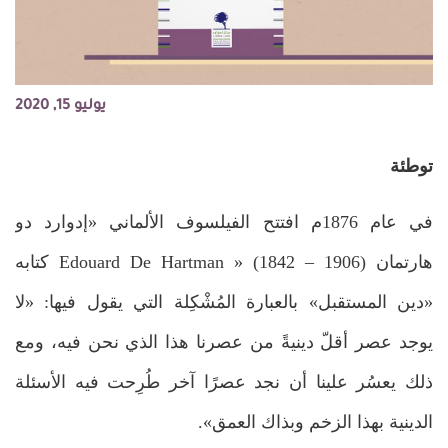
يوليو 15, 2020
توطئة
في عام 1876م افتتح الفيلسوف الألماني «إدوارد دو
هارتمان Edouard De Hartman » (1842 – 1906) كتابه
«دين المستقبل» بالعبارة المُشْكِلة التي يقول فيها: «لا
يوجد عصر أقلّ دينيةً من عصرنا هذا الذي نحن فيه، ومع
ذلك يعسُر علينا أن نجد عصرًا آخر طُرِحت فيه الأسئلة
الدينية بهذا الزخم وبذاك العمق».