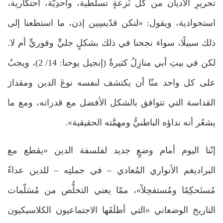
تحريرِ الأديان من كل نَزعةٍ تسلّطية، واحدِيّة، احتكارية،
استحواذية، ويقول: «لنكن قدّيسِين إذن، ما استطعنا إلى
ذلك سبيلًا، سواء نجحنا في ذلك بشكلٍ جليٍّ وفوريٍّ أم لا.
لكن في بيتِ أبي منازِلُ كثيرةٌ (إنجيل يوحنا: 14/ 2)، ويجبُ
على كل واحد منّا أن يكتشف لنفسه نوعَ الدين ومقدارَ
القداسة التي تتوافق بالشكل الأفضل مع قدراته، ومع ما
يشعُر أنه نداؤه الباطنيُّ ومهمَّته الحقيقية».
إنّنا اليوم أمام وضعٍ جديد لفلسفة الدين «يقطع مع
البراديغم الأنواري المُعادي – في جملتِه – للدين عداءً
مُستَحكِمًا ومُستفحِلاً»، ممّا يعني التخلُّص من مُسَلّمات
التاريخ الوضعاني «التي أطلَقَها الاجتماعيون الكلاسيكيون