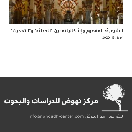
الشرعيةُ: المفهوم وإشكالياته بين "الحداثة" و"التحديث"
أبريل 13, 2020
للتواصل مع المركز:
info@nohoudh-center.com