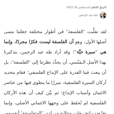
تاريخ النشر
أغسطس 18, 2023
طه عبد الرحمن
لقد تقلَّبت "الفلسفة" في أطوار مختلفة جعلتنا ننسى
أصلها الأول، وهو
أن الفلسفة ليست فكرًا مجردًا، وإنما
هي "سيرة حيَّة"
؛ وقد أراد طه عبد الرحمن، بتذكيرنا
بهذا الأصل الـمَنْسي، أن يجدِّد نظرتنا إلى "الفلسفة"، بل
أن يبعث فينا القدرة على الإبداع الفلسفي؛ فقام بتحديد
أركان السيرة الفلسفية، مبرزًا ما ينطوي فيها من عناصر
الائتمان وأسباب الإبداع؛ ثم بيَّن كيف أن هذه الأركان
الفلسفية لم تُحفَظ على وجهها الائتماني الأصلي، وإنما
تعرَّضت لتحريفات متتالية من لدن "المتفلسفة" أنفسهم،