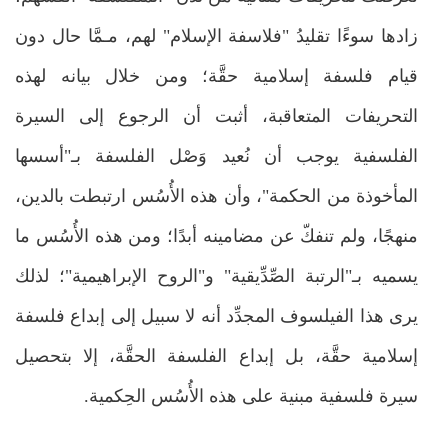
زادها سوءًا تقليدُ "فلاسفة الإسلام" لهم، مـمَّا حال دون
قيام فلسفة إسلامية حقَّة؛ ومن خلال بيانه لهذه
التحريفات المتعاقبة، أثبت أن الرجوع إلى السيرة
الفلسفية يوجب أن نُعيد وَصْل الفلسفة بـ"أسسها
المأخوذة من الحكمة"، وأن هذه الأُسُس ارتبطت بالدين،
منهجًا، ولم تنفكّ عن مضامينه أبدًا؛ ومن هذه الأُسُس ما
يسميه بـ"الرتبة الصِّدِّيقية" و"الروح الإبراهيمية"؛ لذلك
يرى هذا الفيلسوف المجدِّد أنه لا سبيل إلى إبداع فلسفة
إسلامية حقَّة، بل إبداع الفلسفة الحقَّة، إلا بتحصيل
سيرة فلسفية مبنية على هذه الأُسُس الحِكمية.