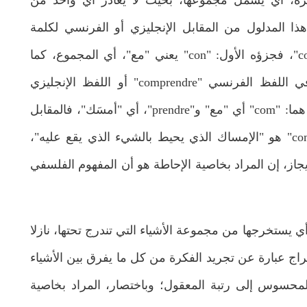
كرة، أي يشمل مجموعها، بحيث لا يغادر أي واحد من
عبد الحكيم أحمين
نوفمبر 30, 2025
 هذا المدلول من المقابل الإنجليزي أو الفرنسي لكلمة
عامة
الطيب بوعزة مناقشا فلسفة التاريخ: هل
"مفهوم"، إذ هو "concept" من الفعل "concevoir"، فجزؤه الأول: "con" يعني "مع"، أي المجموع، كما
يمكن استخراج معنى كلي من صيرورة الزمن؟
يجتمع معنى "الإحاطة" إلى معنى "الالتقاط" في اللفظ الفرنسي "comprendre" أو اللفظ الإنجليزي
"conprehend"، إذ يتركب هذا الفعل من طرفين هما: "com" أي "مع" و"prendre"، أي "أمسَك"، فالمقابل
الحرفي للاسم الفرنسي منه، أي "compréhension" هو "الإمساك الذي يحيط بالشيء الذي يقع عليه"،
يجاز، إن المراد بخاصية الإحاطة هو أن المفهوم الفلسفي
أي يستخرجها من مجموعة الأشياء التي تندرج تحتها، نازلا
تخراج عبارة عن تجريد الفكرة من كل ما يفرق بين الأشياء
 المحسوس إلى رتبة المعقول؛ وباختصار، المراد بخاصية