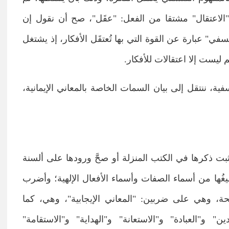
ان "الاعتقال" مشتقا من الفعل: "عقَل"، صح أن نقول إن
ي" عبارة عن القوة التي بها تُعتقَل الأفكار، إذ يشتغل
يم ليست إلا اعتقالات للأفكار.
ية، ننتقل إلى بيان السمات الخاصة بالمعاني الإيمانية،
ي ثبت ذكرها في الكتب المنزلة أو صحَّ ورودها على ألسنة
يغُها من أسماء الصفات وأسماء الأفعال الإلهية؛ وأضرب
اتحة، وهي على ضربين: "المعاني الإيجابية"، وهي، كما
ن" و"العبادة" و"الاستعانة" و"الهداية" و"الاستقامة"