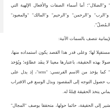
 و"الضلال"؛ أما أسماء الصفات والأفعال الإلهية التي
"الرب" و"الرحمن" و"الرحيم" و"المالك" "والمعبود"
ـمُضلّ".
لإيمانية تتصف بالسمات الآتية:
مستقبِلا لها؛ وعلى قدر هذا القصد يكون استمداده منها،
بهذه الحقيقة، باعتبارها معينا لا ينفَد عطاؤه؛ ويُؤخذ
هذا المدلولُ من الفعل: "عَنى"، إذ يفيد "قصَد" كما يؤخذ من الاسم الفرنسي: "sens"، إذ يدل على
وجب حصول التوجه إلى المقصود وبذل الوسع في الاقتراب
اني يتخذ الحقيقة قِبلةً له.
يشير إلى الحقيقة، حائما حولها، متحققا بوصف "المجال"