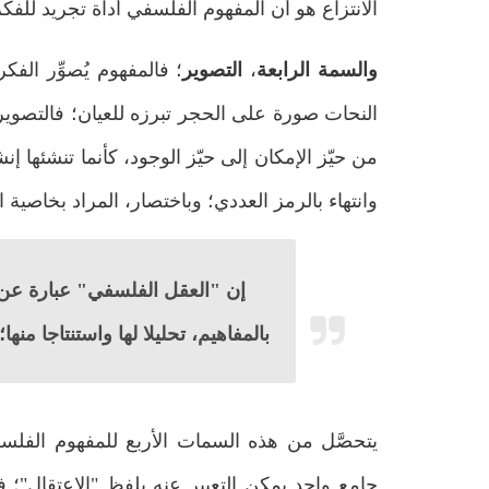
الانتزاع هو أن المفهوم الفلسفي أداة تجريد للفكر
والسمة الرابعة
،
التصوير
؛ فالمفهوم يُصوِّر الفكر
النحات صورة على الحجر تبرزه للعيان؛ فالتصو
من حيّز الإمكان إلى حيّز الوجود، كأنما تنشئها 
وانتهاء بالرمز العددي؛ وباختصار، المراد بخاصية
إن "العقل الفلسفي" عبارة عن الق
بالمفاهيم، تحليلا لها واستنتاجا منه
يتحصَّل من هذه السمات الأربع للمفهوم الفلسفي
جامع واحد يمكن التعبير عنه بلفظ "الاعتقال"؛ 