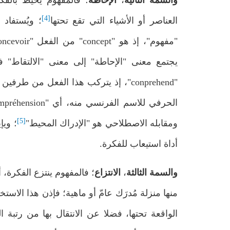
والسمة الثانية
،
الإحاطة
؛ فالمفهوم يحيط بالف
بحوث ودراسات
مُستلّات من إصدارات المركز
[4]
العناصر أو الأشياء التي تقع تحتها
؛ ويُستفاد
مقاصد الشريعة ونظرية "الأخلاق ال
الحديثة"
فبراير 25, 2025
[5]
ومقابله الاصطلاحي هو "الإدراك المحيط"
؛ ويإ
أداة استيعاب للفكرة.
والسمة الثالثة
،
الانتزاع
؛ فالمفهوم ينتزع الفكرة، 
منها منزلة مُدرَك عامّ أو ماهية؛ فإذن هذا الاس
الواقعة تحتها، فضلا عن الانتقال بها من رتبة