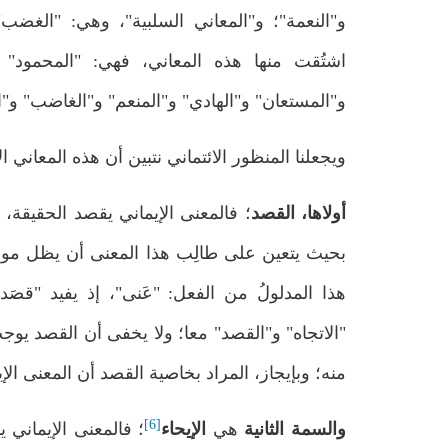
و"النعمة"؛ و"المعاني السلبية"، وهي: "الغضب"
اشتُقت منها هذه المعاني، فهي: "المحمود" و
و"المستعان" و"الهادي" و"المنعم" و"الغاضب" و"ال
ويجعلنا المنظور الائتماني نتبين أن هذه المعاني ا
أولاها،
القصد
؛ فالمعنى الإيماني يقصد الحقيقة، 
بحيث يتعين على طالِب هذا المعنى أن يظل موصولا 
"الاتجاه" و"القصد" معا؛ ولا يخفى أن القصد ي
منه؛ وبإيجاز، المراد بخاصية القصد أن المعنى الإيم
[6]
والسمة الثانية
هي
الإيحاء
؛ فالمعنى الإيماني 