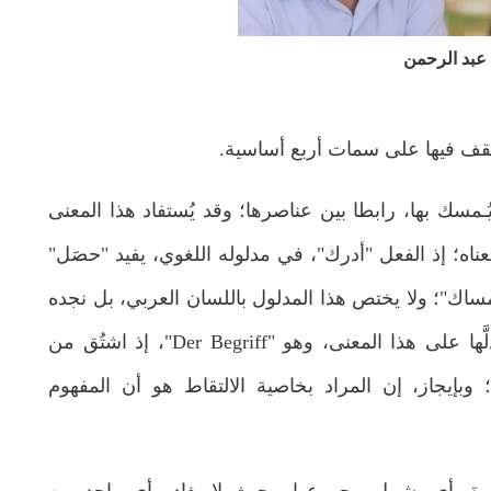
عبد الرحمن
ة نقف فيها على سمات أربع أساسية.
ُـمسك بها، رابطا بين عناصرها؛ وقد يُستفاد هذا المعنى
ناه؛ إذ الفعل "أدرك"، في مدلوله اللغوي، يفيد "حصَل"
لإمساك"؛ ولا يختص هذا المدلول باللسان العربي، بل نجده
في غيره من الألسن، ولعلَّ المقابل الألماني أدلَّها على هذا المعنى، وهو "Der Begriff"، إذ اشتُق من
ات، "قبَض"؛ وبإيجاز، إن المراد بخاصية الالتقاط هو أن المفهوم