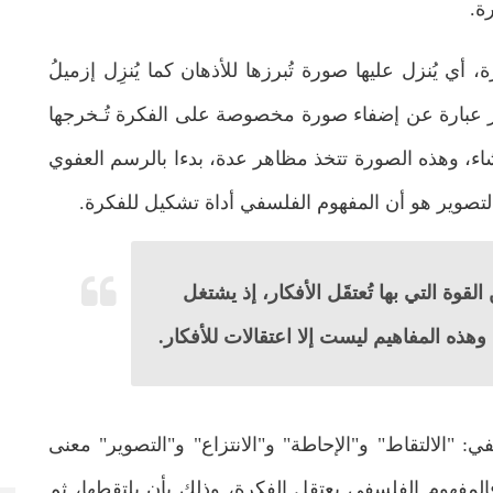
ة.
ة، أي يُنزل عليها صورة تُبرزها للأذهان كما يُنزِل إزميلُ
ير عبارة عن إضفاء صورة مخصوصة على الفكرة تُـخرجها
إنشاء، وهذه الصورة تتخذ مظاهر عدة، بدءا بالرسم العفوي
 التصوير هو أن المفهوم الفلسفي أداة تشكيل للفكرة.
وة التي بها تُعتقَل الأفكار، إذ يشتغل
ا؛ وهذه المفاهيم ليست إلا اعتقالات للأفكار.
: "الالتقاط" و"الإحاطة" و"الانتزاع" و"التصوير" معنى
فالمفهوم الفلسفي يعتقل الفكرة، وذلك بأن يلتقطها، ثم