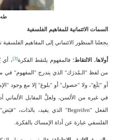
طه 
السمات الائتمانية للمفاهيم الفلسفية
يجعلنا المنظور الائتماني إلى المفاهيم الفلسفي
[3]
أولاها
،
الالتقاط
؛ فالمفهوم يلتقط الفكرة
، أي ي
من لفظ "الـمُدرَك" الذي يندرج "المفهوم" في مع
أو "بَلَغ"، ولا "حصول" أو "بلوغ" إلا مع وجود "ا
الفعل "Begreifen" الذي يفيد، بالذ
الفلسفي عبارة عن أداة الإمساك بالفكرة.
لينا لارسِن