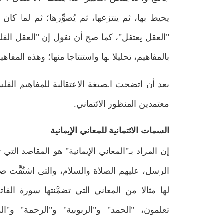
يحيط بها، ثم ينتزعها، ثم يُصوِّرها؛ ثم لما ك
"العقل يعتقل"، كما صح أن نقول إن "العقل الفلسف
بالمفاهيم، تحليلا لها واستنتاجا منها؛ وهذه المفاه
بعد أن اتضحت الصبغة الاعتقالية للمفاهيم الفلسف
معتمدين المنظور الائتماني.
السمات الائتمانية للمعاني الإيمانية
إن المراد بـ"المعاني الإيمانية" هو المقاصد الت
الرسل، عليهم الصلاة والسلام، والتي اشتُقَّت ص
لها مثالا من المعاني التي تضمَّنتها سورة الف
تعلمون، "الحمد" و"الربوبية" و"الرحمة" و"الدي