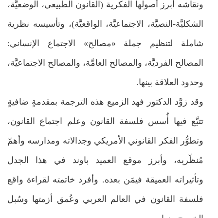
ونقاشه أبرز أصولها الفكرية (القانون الطبيعي، الوضعيَّة،
الشكليَّة-النصيَّة، الاجتماعيَّة، الواقعيَّة)، وتأسيسه نظرية
شاملة لتنظيم جملة «مصالح» الاجتماع الإنساني:
المصالح الفرديَّة، والمصالح العامَّة، والمصالح الاجتماعيَّة،
وحدود العلاقة بينها.
وقد زوَّد الدكتور فهد الزميع هذه الترجمة بمقدمةٍ ضافيةٍ
تتبَّع فيها أُسس فلسفة القانون وعلم اجتماع القانون،
وتطوُّر الفكر القانوني الأمريكي وجدالاته ومدارسه وأهمّ
مُنظّريه، وأبرز موقع العميد باوند في هذا الجدل
وتأثيراته العميقة فيمَن بعده. وأفرد خاتمته لقراءة واقع
فلسفة القانون في العالم العربي وعُمق أزمتها وسُبل