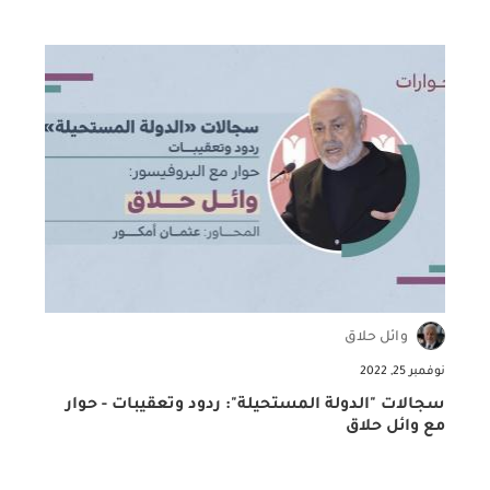
وائل حلاق
نوفمبر 25, 2022
أ
سجالات "الدولة المستحيلة": ردود وتعقيبات - حوار
م
مع وائل حلاق