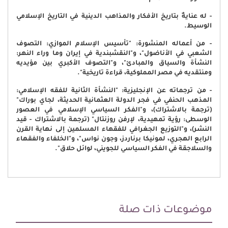
- له عنايةٌ بتاريخ الأفكار والمذاهب الدينية في التاريخ الإسلامي
الوسيط.
- من أعماله المنشورة: "تأسيس الإسلام الموازي: التصوف
الشعبي في الأناضول"، و"النقشبندية في إيران وما وراء النهر:
النشأة والسياق والمبادئ"، و"التصوف الأكبري بين مؤيديه
ومنتقديه في مصر المملوكية، قراءة تاريخية".
- من ترجماته عن الإنجليزية: "النشأة الثانية للفقه الإسلامي:
المذهب الحنفي في فجر الدولة العثمانية الحديثة، لجاي بوراك"
(ترجمة بالاشتراك)، و"الفكر السياسي الإسلامي في العصور
الوسطى: رؤية تمهيدية، لإرفن روزنتال" (ترجمة بالاشتراك - قيد
النشر)، و"التوزيع الجغرافي للفقهاء المسلمين إلى نهاية القرن
الرابع الهجري، لمونيكا برناردز، وجون نواس"، و"الخلفاء والفقهاء
والسلاجقة في الفكر السياسي للجويني، لوائل حلاق".
موضوعات ذات صلة