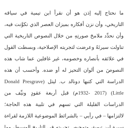
ما نحتاج إليه إذن هو أن نقرأ ابن تيمية في سياقه
التاريخي، وأن نزن أفكاره بميزان العصر الذي تكوَّنت فيه،
وأن نحدِّد ملامحَ صورتِهِ من خلال النصوص التاريخية التي
تناولت سيرتَهُ وعرضت لتجربته الإصلاحية، وبسطت القول
في علائقه بأنصاره وخصومه، غير غافلين عما شاب هذه
النصوصَ من ألوان التحيز له أو ضده. وأحسب أن هذه
الدراسة التي كتبها دونالد ب. ليتل (Donald Presgrave
Little) (1932- 2017م) قبل أربعة عقودٍ ونيِّف من
الدراسات القليلة التي تسهم في تلبية هذه الحاجة؛
لالتزامها – في رأيي – بالشرائط الموضوعية اللازمة لقراءة
سيرة ابن تيمية، وتمحيص تجربته في التاريخ الوسيط، وما