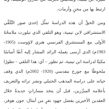
ارتبط بها من محنٍ وأزمات.
ومن الحقِّ أن هذه الدراسةَ تمثِّل إحدى صور التَّلَقِّي
الاستشراقي لابن تيمية، وهو التلقي الذي تبلورت ملامحُهُ
الأولى مع المستشرق الفرنسي هنري لاؤوست (1905-
1983م) الذي أرسى بعمله الرائد المشار إليه آنفًا أساسًا
مكينًا لدراسة ابن تيمية، ثم تطور – أي: هذا التلقي – تطورًا
ملحوظًا مع جورج مقدسي (1920- 2002م) الذي وقف
حياته على دراسة المذهب الحنبلي ونشر تراثه والتعريف
بأعلامه المبرِّزين، قبل أن يتخذ مساراتٍ جديدةً خلال
العقدين الأخيرين بفضل جهود نفرٍ من أمثال: جون هوفر،