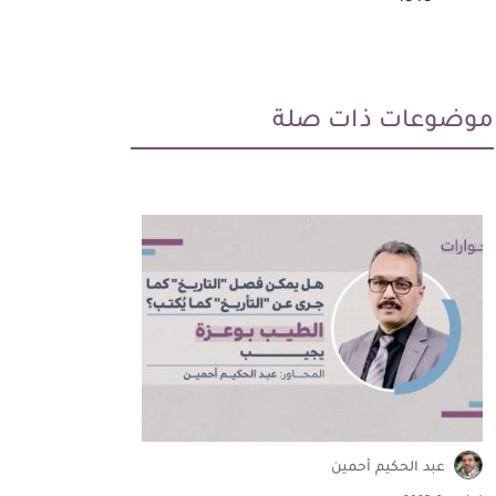
موضوعات ذات صلة
جيفري
ديفيد 
بحوث ودراس
عبد الحكيم أحمين
مُستلّات من إص