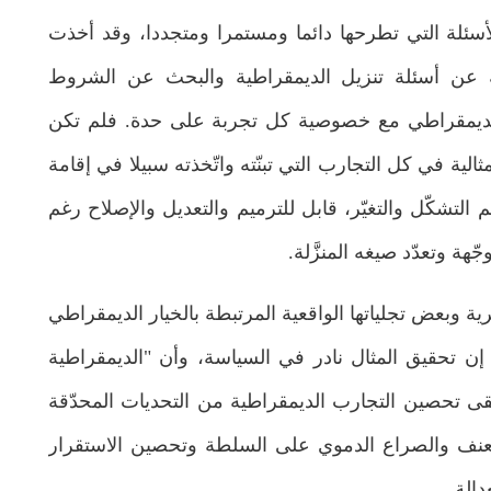
أسئلة التي تطرحها دائما ومستمرا ومتجددا، وقد أخذت
بة عن أسئلة تنزيل الديمقراطية والبحث عن الشروط
الديمقراطي مع خصوصية كل تجربة على حدة. فلم تكن
لية في كل التجارب التي تبنّته واتّخذته سبيلا في إقامة
 التشكّل والتغيّر، قابل للترميم والتعديل والإصلاح رغم
هة وتعدّد صيغه المنزَّلة.
ة وبعض تجلياتها الواقعية المرتبطة بالخيار الديمقراطي
 إن تحقيق المثال نادر في السياسة، وأن "الديمقراطية
قى تحصين التجارب الديمقراطية من التحديات المحدّقة
ستيفين م. ديلو - تيموثي م. ديل
 العنف والصراع الدموي على السلطة وتحصين الاستقرار
بحوث ودراسات
مُستلّات من إصدارات المركز
الة.