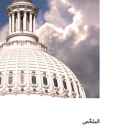
الملخّص