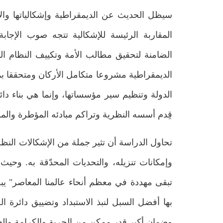
سيظل الحديث عن الديمقراطية وإشكالياتها وال
المقاربة الرئيسة للإشكالية تتجه صوب الإجا
الضامنة لتحقيق مطالب الأمة وتكييف النظام 
الديمقراطية مشروعا متكامل الأركان ومتحققا بمثا
الدولة وتنظيم سير مؤسساتها، وإنما هي بناء دائم
قِدم أسسه النظرية وتراكم مبادئه المؤطرة والموجّ
تحاول الدراسة أن تثير جملة من الإشكالات النظري
وإمكانات تنزيله، والتحديات المحدّقة به. وحيث
تبقى مهددة في معظم أنحاء عالمنا المعاصر" يب
بهرام شجاعي
بها أفضل السبل لنبذ الاستبداد وتضييق دائرة
بحوث ودراسات
مُستلّات من إصدارات المركز
وضمان أكبر قدر ممكن من الحرية والكرامة والعد