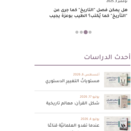
نوفمبر 3, 2025
قضية "براون ضد
هل يمكن فصل "التاريخ" كما جرى عن
"التأريخ" كما يُكتب؟ الطيب بوعزة يجيب
مايو 27, 2025
أحدث الدراسات
أغسطس 6, 2026
مستوياتُ التغييرِ الدستوري
يوليو 17, 2026
شكل القرآن: معالم تاريخية
يوليو 4, 2026
عندما تغدو العلمانيَّة قناعًا