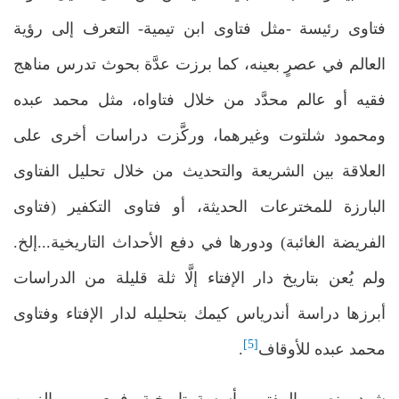
فتاوى رئيسة -مثل فتاوى ابن تيمية- التعرف إلى رؤية
العالم في عصرٍ بعينه، كما برزت عدَّة بحوث تدرس مناهج
فقيه أو عالم محدَّد من خلال فتاواه، مثل محمد عبده
ومحمود شلتوت وغيرهما، وركَّزت دراسات أخرى على
العلاقة بين الشريعة والتحديث من خلال تحليل الفتاوى
البارزة للمخترعات الحديثة، أو فتاوى التكفير (فتاوى
الفريضة الغائبة) ودورها في دفع الأحداث التاريخية...إلخ.
ولم يُعن بتاريخ دار الإفتاء إلَّا ثلة قليلة من الدراسات
أبرزها دراسة أندرياس كيمك بتحليله لدار الإفتاء وفتاوى
[5]
محمد عبده للأوقاف
.
شهد منصب المفتي مأسسة تاريخية، فمع مرور الزمن