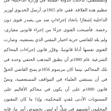
تنظيم هذه العلاقة. ففي عام 1865م، أرسل الخديوي لوزير
الداخلية إشعارًا باتخاذ إجراءاتٍ ضد من يصدر فتوى دون
رخصة. فأصبحت الفتوى جزءًا من إجراء قانوني معياري،
ولم يعُد للقاضي حرية اختيار المفتي الذي يستفتيه، وصارت
الفتوى نفسها أداةً قانونيةً. وقرَّر قانون إجراءات المحاكم
الشرعية عام 1880م أن يطبق المذهب الحنفي وحده في
تلك المحاكم، بينما كان مرسوم 1856م يمنح القاضي الحقَّ
في أن يستفتي العلماء في المواقف المستعصية، ونصَّ
قانون 1880م على أن يكون في محاكم الأقاليم على
المستويات الأدنى مُفتٍ للمحكمة، وإذا ما كان المفتون
المحليون أنفسهم في شكٍّ أو لبسٍ بخصوص أمر ما، فإنه