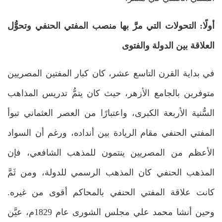
أولًا: التحولات التي مرَّ بها منصب المفتي الحنفي وتحوُّل
العلاقة بين الدولة والفتوى
في بداية القرن التاسع عشر، كان كبار المفتين المصريين
متوفرين بالجامع الأزهر، حيث كان يتمُّ تدريس المذاهب
السُّنية الأربعة الكبرى، واعتبارًا من العصر العثماني تبوأ
المفتي الحنفي مقام الريادة بين أنداده، ورغم أن السواد
الأعظم من المصريين ينتمون للمذهب الشافعي، فإن
المذهب الحنفي كان المذهب الرسمي للدولة، ومن ثَمَّ
كانت علاقة المفتي الحنفي بالمحاكم أقوى من غيره.
وحين أنشا محمد علي مجلس الشورى عام 1829م، عيَّن