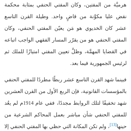
هرميَّة من المفتين، وكان المفتي الحنفي بمثابة محكمة
نقض عليا مكوَّنة من قاضٍ واحد. وطيلة القرن التاسع
عشر كان الخديوي هو مَن يعيّن المفتي الحنفي، وكان
المفتي الحنفي هو من يقرّر المسار الفقهي الواجب اتباعه
في القضايا المهمَّة، وظلَّ تعيين المفتي امتيازًا للملك ثم
لرئيس الجمهورية فيما بعد.
فبينما شهد القرن التاسع عشر ربطًا مطردًا للمفتي الحنفي
بالمؤسسات القانونية، فإن الربع الأول من القرن العشرين
شهد تخفيفًا لتلك الروابط مجددًا، ففي عام 1914م لم يعُد
للمفتي الحنفي شأن مباشر بعمل المحاكم الشرعية من
[13]
حينها
، ولم تكن المكانة التي حظي بها المفتي الحنفي إلا