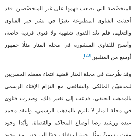
المتخصِّصة التي يصعب فهمها على غير المتخصِّصين. فقد
أحدثت الفتاوى المطبوعة تغيرًا في نشر حيز الفتاوى
والتعليم، فلم تعُد الفتوى شفهية ولا فتوى فردية خاصة،
وأصبح للفتاوى المنشورة في مجلة المنار مثلًا جمهور
[20]
أوسع من المتلقين
.
وقد طُرحت في مجلة المنار قضية انتماء معظم المصريين
للمذهبَيْن المالكي والشافعي مع التزام الإفتاء الرسمي
بالمذهب الحنفي، فدعت إلى تغيير ذلك، وصدرت فتاوى
في مجلة المنار لا تلتزم بالمذهب الرسمي، وانتقد محمد
عبده ورشيد رضا أوضاع المحاكم والقضاة، وأيَّدا وجود
مفتٍ رسميٍّ يمثِّل جهة استئناف جنبًا إلى جنب مع وجود