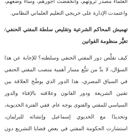
العلماء مصدر ثروتهم، وانخفضت أجورهم، وساء وضعهم،
واعتمدت الإدارة على خريجي التعليم العلماني النظامي.
تهميش المحاكم الشرعية وتقليص سلطة المفتي الحنفي/
تغيُّر منظومة القوانين
كيف تقلَّص دور المفتي الحنفي وسلطته؟ للإجابة عن هذا
السؤال، لا بدَّ من تتبُّع مسار أهمية منصب المفتي الحنفي
في السياق المصري، هذا الدور الذي يوضِّح العلاقة بين
تقنين الشريعة ودور القانون وعلاقته بالإفتاء والدور
السياسي للمفتي والفتوى بوجه عام. ففي الفترة الخديوية،
وتحديدًا مع الخديوي إسماعيل وإنشائه للبرلمان،
استشارت الحكومة المفتي في بعض قضايا التشريع دون