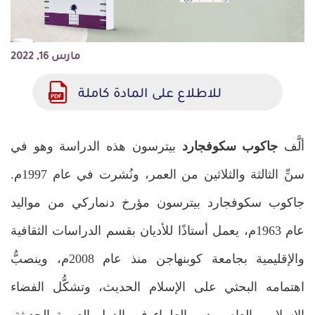
مارس 16, 2022
للاطلاع على المادة كاملة
ألَّف
جاكوب سكوفجارد
بيترسون هذه الدراسة وهو في
سنِّ الثالثة والثلاثين من العمر، ونُشرت في عام 1997م.
جاكوب سكوفجارد بيترسون مؤرخ دنماركي من مواليد
عام 1963م، يعمل أستاذًا للأديان بقسم الدراسات الثقافية
والإقليمية بجامعة كوبنهاجن منذ عام 2008م، وينصبُّ
اهتمامه البحثي على الإسلام الحديث، وتشكُّل الفضاء
الإسلامي العام، ودور العلماء في الدول العربية الحديثة.