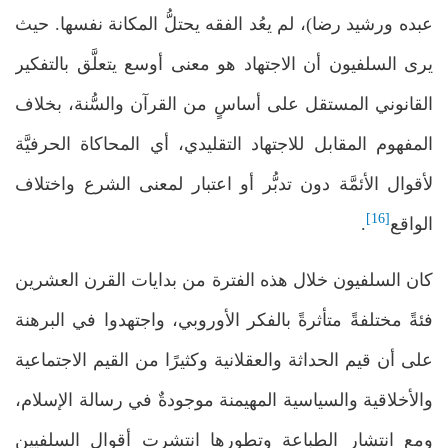
عبده ورشيد رضا)، لم يعُد الفقه يحتلُّ المكانة نفسها. حيث
يرى السلفيون أن الاجتهاد هو معنى أوسع يتعلَّق بالتفكير
القانوني المستقل على أساسٍ من القرآن والسُّنة، بخلاف
المفهوم المقابل للاجتهاد التقليدي، أي المحاكاة الحرفيَّة
لأقوال الأئمَّة دون تدبُّر أو اعتبار لمعنى الشرع واختلاف
[16]
الواقع
.
كان السلفيون خلال هذه الفترة من بدايات القرن العشرين
فئةً مختلفةً متأثرةً بالفكر الأوروبي، واجتهدوا في البرهنة
على أن قيم الحداثة والعقلانية وكثيرًا من القيم الاجتماعية
والأخلاقية والسياسية المهيمنة موجودةٌ في رسالة الإسلام،
ومع انتشار الطباعة وتطورها انتشرت أقوال السلفيين