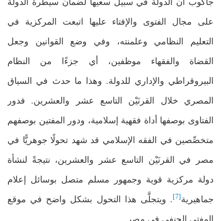
جاكوب أن الدولة في سبيل سعيها لضمان سيطرة الدولة
على مجال الفتوى والإفتاء عليها اتبعت المركزية في
التعليم النظامي وعلمنته، وفي وضع القوانين وجعل
القضاة والفقهاء موظفين، أي جزءًا من النظام
البيروقراطي والإداري للدولة. وهذا ما حدث في السياق
المصري خلال القرنَيْن التاسع عشر والعشرين. فدور
الفتاوى بوصفها أداة فقهية إسلامية، ودور المفتين بوصفهم
متخصِّصين في الفقه الإسلامي قد شهد تحولًا جوهريًّا في
مصر في القرنَيْن التاسع عشر والعشرين، نتيجةً لنشأة
دولة مركزية قوية وجمهور مسلم متصل بوسائل إعلام
[7]
جماهيرية
. ويتجلَّى هذا التحول بشكل واضح في موقع
المفتي الحنفي في مصر.