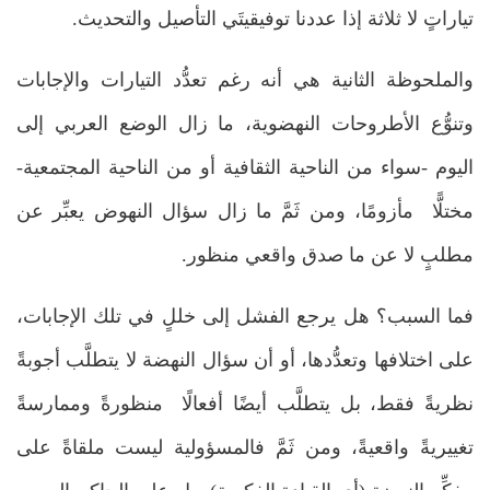
تياراتٍ لا ثلاثة إذا عددنا توفيقيتَي التأصيل والتحديث.
والملحوظة الثانية هي أنه رغم تعدُّد التيارات والإجابات
وتنوُّع الأطروحات النهضوية، ما زال الوضع العربي إلى
اليوم -سواء من الناحية الثقافية أو من الناحية المجتمعية-
مختلًّا مأزومًا، ومن ثَمَّ ما زال سؤال النهوض يعبِّر عن
مطلبٍ لا عن ما صدق واقعي منظور.
فما السبب؟ هل يرجع الفشل إلى خللٍ في تلك الإجابات،
على اختلافها وتعدُّدها، أو أن سؤال النهضة لا يتطلَّب أجوبةً
نظريةً فقط، بل يتطلَّب أيضًا أفعالًا منظورةً وممارسةً
تغييريةً واقعيةً، ومن ثَمَّ فالمسؤولية ليست ملقاةً على