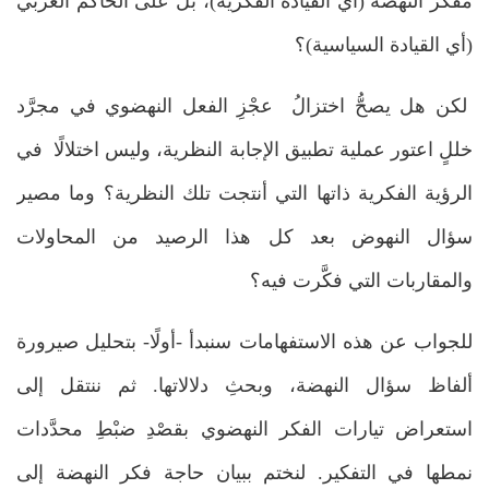
مفكِّر النهضة (أي القيادة الفكرية)، بل على الحاكم العربي
(أي القيادة السياسية)؟
لكن هل يصحُّ اختزالُ عجْزِ الفعل النهضوي في مجرَّد
خللٍ اعتور عملية تطبيق الإجابة النظرية، وليس اختلالًا في
الرؤية الفكرية ذاتها التي أنتجت تلك النظرية؟ وما مصير
سؤال النهوض بعد كل هذا الرصيد من المحاولات
والمقاربات التي فكَّرت فيه؟
للجواب عن هذه الاستفهامات سنبدأ -أولًا- بتحليل صيرورة
ألفاظ سؤال النهضة، وبحثِ دلالاتها. ثم ننتقل إلى
استعراض تيارات الفكر النهضوي بقصْدِ ضبْطِ محدَّدات
نمطها في التفكير. لنختم ببيان حاجة فكر النهضة إلى