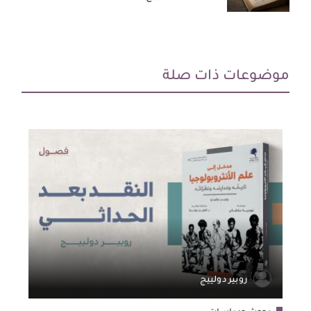
موضوعات ذات صلة
روبير دولييج