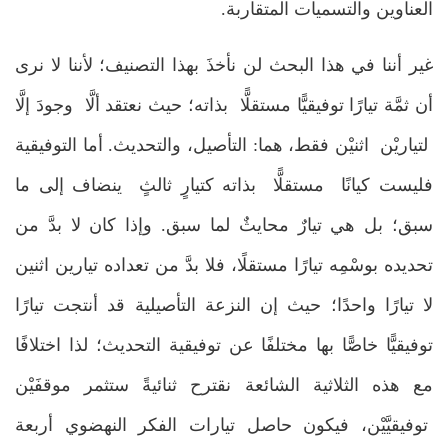
العناوين والتسميات المتقاربة.
غير أننا في هذا البحث لن نأخذَ بهذا التصنيف؛ لأننا لا نرى
أن ثمَّة تيارًا توفيقيًّا مستقلًّا بذاته؛ حيث نعتقد ألَّا وجودَ إلَّا
لتياريْن اثنيْن فقط، هما: التأصيل، والتحديث. أما التوفيقية
فليست كيانًا مستقلًّا بذاته كتيارٍ ثالثٍ ينضاف إلى ما
سبق؛ بل هي تيارٌ محايثٌ لما سبق. وإذا كان لا بدَّ من
تحديده بوسْمِه تيارًا مستقلًا، فلا بدَّ من تعداده تيارين اثنين
لا تيارًا واحدًا؛ حيث إن النزعة التأصيلية قد أنتجت تيارًا
توفيقيًّا خاصًّا بها مختلفًا عن توفيقية التحديث؛ لذا اختلافًا
مع هذه الثلاثية الشائعة نقترح ثنائيةً ستثمر موقفَيْن
توفيقيَّيْن، فيكون حاصل تيارات الفكر النهضوي أربعة