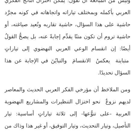
وليس من المبالغة أن نقول: يمكن اختزالُ الناتج الفكري
العربي بأكمله وبمختلف تياراته واتجاهاته في كونه مجرَّد
حاشية على هذا السؤال، حاشية تقاربه وتُعيد صياغته، أو
حاشية تروم أن تكون متنًا يقدِّم إجابةً عنه، بل يصحُّ القولُ
أيضًا: إن انقسام الوعي العربي النهضوي إلى تياراتٍ
متباينة يعكسُ الانقسامَ والتبايُنَ في الإجابة عن هذا
السؤال تحديدًا.
ومن الملاحَظ أن مؤرخي الفكر العربي الحديث والمعاصر
لديهم نزوعٌ نحو اختزال التنظيرات والمشاريع النهضوية
العربية -على تنوُّعها- إلى ثلاثة تياراتٍ أساسية: تيار
التأصيل، وتيار التحديث، وتيار التوفيق، أو غير هذا وذاك من