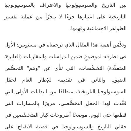
بين التاريخ والسوسيولوجيا والاعتراف بالسوسيولوجيا
التاريخية على اعتبارها جزءًا لا يتجزَّأ من عملية تفسير
الظواهر الاجتماعية وفهمها.
وتكْمُن أهمية هذا المقال الذي ترجمناه في مستويين: الأول
في تطرقه لموضوعٍ ضمن الدراسات والمقاربات (العابرة/
المتعدِّدة) التخصُّصات، التي تنأى عن "وهم" التخصُّص
الضيق. والثاني في تقديمه للإطار العام لحقل
السوسيولوجيا التاريخية، منطلقًا من البدايات الأولى التي
قَعَّدت لهذا الحقل التخصُّصي، مرورًا بالمسارات التي
قطعها حتى اليوم، موضحًا أطروحات كبار المتخصِّصين في
حقلي التاريخ والسوسيولوجيا في قضية الانفتاح على