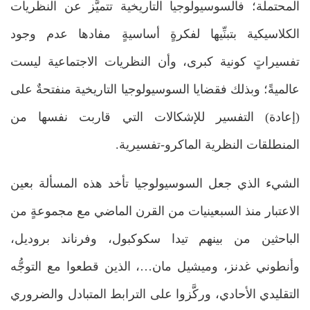
المحتملة؛ فالسوسيولوجيا التاريخية تتميَّز عن النظريات
الكلاسيكية بتبنِّيها لفكرةٍ أساسيةٍ مفادها عدم وجود
تفسيراتٍ كونية كبرى، وأن النظريات الاجتماعية ليست
عالميةً؛ وبذلك فقضايا السوسيولوجيا التاريخية منفتحةٌ على
(إعادة) التفسير للإشكالات التي قاربت نفسها من
المنطلقات النظرية الماكرو-تفسيرية.
الشيء الذي جعل السوسيولوجيا تأخد هذه المسألة بعين
الاعتبار منذ السبعينيات من القرن الماضي مع مجموعةٍ من
الباحثين من بينهم تيدا سكوكبول، وفرناند بروديل،
وأنطوني غدنز، وميشيل مان…، الذين قطعوا مع التوجُّه
التقليدي الأحادي، وركَّزوا على الترابط المتبادل والضروري