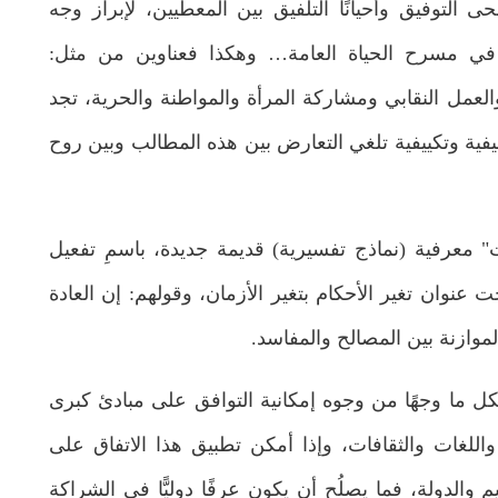
ى التوفيق وأحيانًا التلفيق بين المعطيين، لإبراز وجه
في مسرح الحياة العامة… وهكذا فعناوين من مثل:
العمل النقابي ومشاركة المرأة والمواطنة والحرية، تجد
فية وتكييفية تلغي التعارض بين هذه المطالب وبين روح
ات" معرفية (نماذج تفسيرية) قديمة جديدة، باسمِ تفعيل
نوان تغير الأحكام بتغير الأزمان، وقولهم: إن العادة
الموازنة بين المصالح والمفاسد.
 ما وجهًا من وجوه إمكانية التوافق على مبادئ كبرى
 واللغات والثقافات، وإذا أمكن تطبيق هذا الاتفاق على
 والدولة، فما يصلُح أن يكون عرفًا دوليًّا في الشراكة