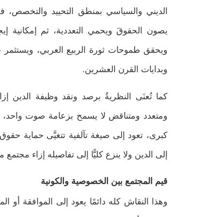
الديني والسياسي بمنطق التحييد والتخصص، فضل
يصون الحقوقَ ويحمي التعددية، ثم إمكانية إي
ويحقق طموحات ثورة الربيع العربي، ويستثمر خ
وبدايات القرن العشرين.
كما تُعنَى النظريةُ برصد ونقد وظيفة الدين إ
ومتعدد ومتناقض لا يسمح بزعامة صوت واحد، بل
كبرى، تعود إلى صيغة تآلفية تتغيَّى حماية حقو
إلى الدين ولا ينزع كليًّا إلى تفاصيله إزاء مجتم
قيم المجتمع بين الخصوصية والكونية
وهذا النقاش كله دائمًا يعود إلى الموافقة أو ال