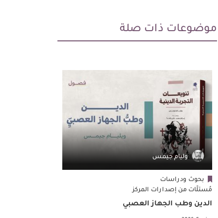
موضوعات ذات صلة
وليام جيمس
ستيفين 
بحوث ودراسات
بحوث ودراس
مُستلّات من إصدارات المركز
مُستلّات من إص
الدين وطب الجهاز العصبي
أهمية المجتم