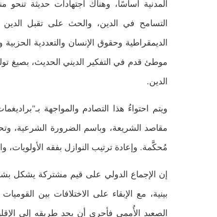
المدنية أساسًا، وهناك اجتهادات حديثة تنحو منح
التسامح في الدين، والحث على تقبل الدين 
الديمقراطية وحقوق الإنسان والتعددية الحزبية و
موطئ قدم في التفكير الديني الحديث، بصيغ تولي
الدين.
ويتم احتواءُ هذا التصادم والمواجهة بـ"براديغم
مقاصد الشريعة، وباسم الضرورة الشرعية، وتحت ع
مُحكَّمة. وإعادة ترتيب النوازل بفقه الأولويات، و
إن الإجماع الدولي على قيم مشتركة يشكل بشكل
بينية، مع الإبقاء على الاختلافات بين القوميات
الصعيد الأُممي فأحرى أن يجد طريقه إلى الإقليم