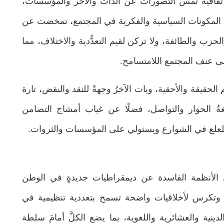
يات ثقافية تمس التصورات عن الذات والآخر والمؤسسات،
 المكونات السياسية والفكرية في المجتمع، تمخضت عن
حزب والطائفة، ولا تركن لقيم التعدُّدية والاختلاف، مما
لى عنف المجتمع اللامتسامح.
م الحقيقة والأحقية، وبات الآخرُ وجهةً للنقد والنقض، تارة
ُ الحوار والتواصل، فضلًا عن غياب أمشاج التضامن
 ويلعلع في الشوارع ويستولي على المؤسسات والثروات.
جون بوبيرو
ى الأنظمة الفاسدة عن ديمقراطيات جديدةٍ في الوطن
بحوث ودراسات
مُستلّات من إصدارات المركز
 وتكرس لأخلاقيات واضحة تسمح بتعددية تنظيمية في
قراءة في
عندما تغدو العلمانيَّة قناعًا لليمين المتطرّف
لاجتهاد
ينية والعشائرية واللغوية، بما يضع الكلَّ أمامَ سلطة