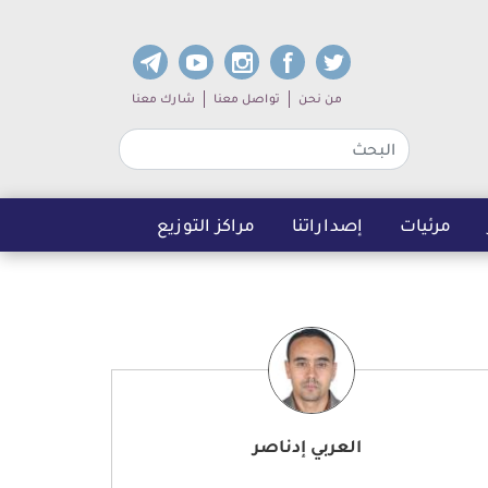
dia links
Sub navigation
من نحن
تواصل معنا
شارك معنا
مرئيات
إصداراتنا
مراكز التوزيع
العربي إدناصر