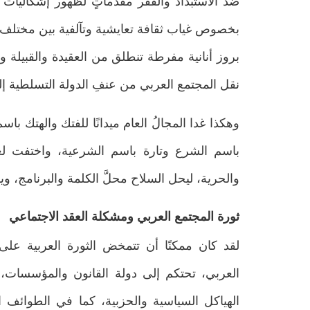
ضدَّ الاستبداد والفقر مقدِّماتٍ لظهور إشكال
بخصوص غياب ثقافة تعايشية وتآلفية بين مختلف
بروز أنانية مفرطة تنطلق من العقيدة والقبيلة وال
نقل المجتمع العربي من عنفِ الدولة التسلطية إ
وهكذا غدا المجالُ العام ميدانًا للفتك والهتك باس
باسم الشرع وتارة باسم الشرعية، واختفت لغة
والحرية، ليحل السلاح محلَّ الكلمة والبرنامج،
ثورة المجتمع العربي ومشكلة العقد الاجتماعي
أحمد مرعي المعماري
لقد كان ممكنًا أن تتمخض الثورة العربية عل
بحوث ودراسات
العلوم الإسلامية
العربي، تحتكم إلى دولة القانون والمؤسسات،
المجتمع وصناعة الخطاب الفقهي: 
الممارسة الاجتماعية وتأثيرها في ا
الهياكل السياسية والحزبية، كما في الطوائف الد